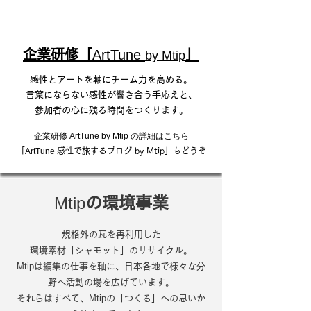
​企業研修「
ArtTune
」
by Mtip
感性と​アートを軸にチーム力を高める。
言葉にならない感性が響き合う手応えと、
参加者の心に残る時間をつくります。
企業研修
の詳細は
こちら
ArtTune by Mtip
「
ArtTune
感性で旅するブログ by Mtip」も
どうぞ
Mtip
の環境事業
規格外の瓦を再利用した
環境素材「シャモット」のリサイクル。
Mtip
は編集の仕事を軸に、日本各地で様々な分
野へ活動の場を広げています。
Mtip
それらはすべて、
の「つくる」への思いか